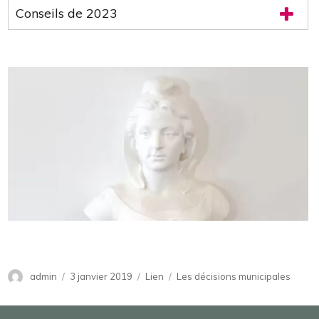
Conseils de 2023
Auteur
admin
Publié
3 janvier 2019
Format
Lien
Catégories
Les décisions municipales
le