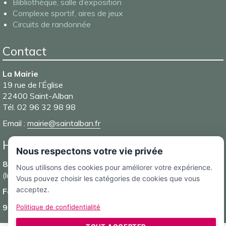
Bibliothèque, salle d’exposition
Complexe sportif, aires de jeux
Circuits de randonnée
Contact
La Mairie
19 rue de l’Église
22400 Saint-Alban
Tél. 02 96 32 98 98
Email :
mairie@saintalban.fr
Horaires d’ouverture de la Mairie
Nous respectons votre vie privée
8h30-12h et 13h30-17h15
Nous utilisons des cookies pour améliorer votre expérience.
(lundi, mardi, mercredi et vendredi)
Vous pouvez choisir les catégories de cookies que vous
acceptez.
Fermé le jeudi
9h-12h
(samedi)
Politique de confidentialité