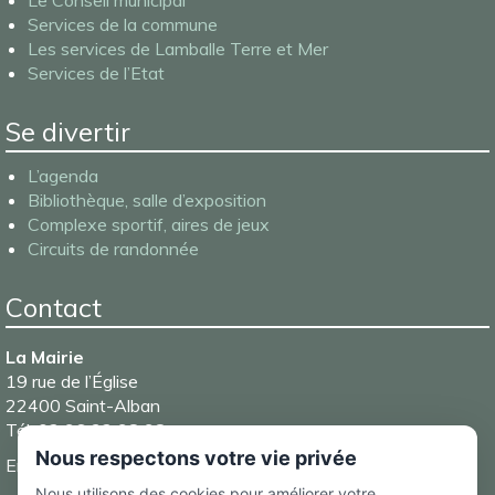
Le Conseil municipal
Services de la commune
Les services de Lamballe Terre et Mer
Services de l’Etat
Se divertir
L’agenda
Bibliothèque, salle d’exposition
Complexe sportif, aires de jeux
Circuits de randonnée
Contact
La Mairie
19 rue de l’Église
22400 Saint-Alban
Tél. 02 96 32 98 98
Nous respectons votre vie privée
Email :
mairie@saintalban.fr
Nous utilisons des cookies pour améliorer votre