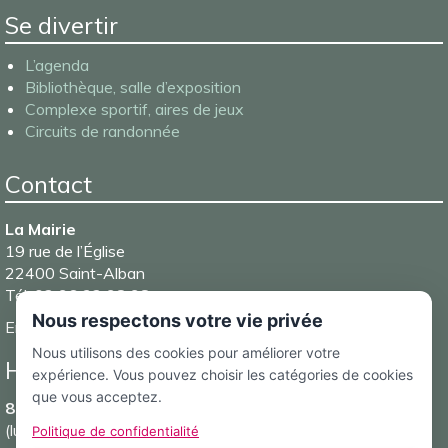
Se divertir
L’agenda
Bibliothèque, salle d’exposition
Complexe sportif, aires de jeux
Circuits de randonnée
Contact
La Mairie
19 rue de l’Église
22400 Saint-Alban
Tél. 02 96 32 98 98
Nous respectons votre vie privée
Email :
mairie@saintalban.fr
Nous utilisons des cookies pour améliorer votre
Horaires d’ouverture de la Mairie
expérience. Vous pouvez choisir les catégories de cookies
que vous acceptez.
8h30-12h et 13h30-17h15
(lundi, mardi, mercredi et vendredi)
Politique de confidentialité