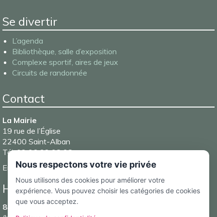
Se divertir
L’agenda
Bibliothèque, salle d’exposition
Complexe sportif, aires de jeux
Circuits de randonnée
Contact
La Mairie
19 rue de l’Église
22400 Saint-Alban
Tél. 02 96 32 98 98
Nous respectons votre vie privée
Email :
mairie@saintalban.fr
Nous utilisons des cookies pour améliorer votre
Horaires d’ouverture de la Mairie
expérience. Vous pouvez choisir les catégories de cookies
que vous acceptez.
8h30-12h et 13h30-17h15