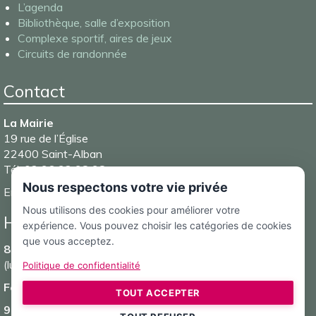
L’agenda
Bibliothèque, salle d’exposition
Complexe sportif, aires de jeux
Circuits de randonnée
Contact
La Mairie
19 rue de l’Église
22400 Saint-Alban
Tél. 02 96 32 98 98
Nous respectons votre vie privée
Email :
mairie@saintalban.fr
Nous utilisons des cookies pour améliorer votre
Horaires d’ouverture de la Mairie
expérience. Vous pouvez choisir les catégories de cookies
que vous acceptez.
8h30-12h et 13h30-17h15
(lundi, mardi, mercredi et vendredi)
Politique de confidentialité
Fermé le jeudi
TOUT ACCEPTER
9h-12h
(samedi)