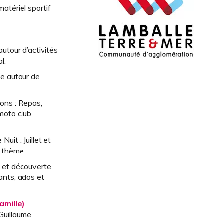
matériel sportif
utour d’activités
l.
te autour de
ons : Repas,
moto club
uit : Juillet et
à thème.
 et découverte
ants, ados et
amille)
-Guillaume