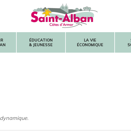
Mairie de Saint-Alban – Côtes d'Armor
IR
ÉDUCATION
LA VIE
BAN
& JEUNESSE
ÉCONOMIQUE
S
t dynamique.