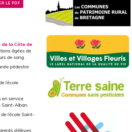
R LE PDF
 de la Côte de
ations âgées de
urs de sang.
nnée pédestre
e l’école
s en service
e Saint-Alban.
de l’école Saint-
rents d’élèves