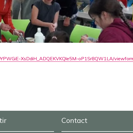
bwg3DYPWGiE-XsDdiH_ADQEKVKQle5M-oP1Sr8QW1LA/viewfor
tir
Contact