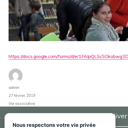
https://docs.google.com/forms/d/e/1FAIpQLScSOko
Auteur
admin
Publié
27 février 2019
le
Catégories
Vie associative
Pratique
Se diver
Nous respectons votre vie privée