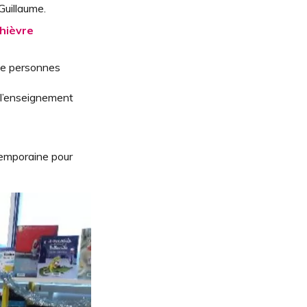
-Guillaume.
thièvre
:
de personnes
 l’enseignement
temporaine pour