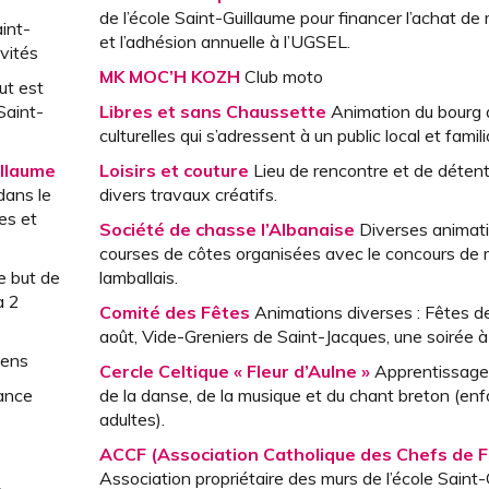
de l’école Saint-Guillaume pour financer l’achat de 
int-
et l’adhésion annuelle à l’UGSEL.
vités
MK MOC’H KOZH
Club moto
ut est
Saint-
Libres et sans Chaussette
Animation du bourg a
culturelles qui s’adressent à un public local et familia
illaume
Loisirs et couture
Lieu de rencontre et de déten
dans le
divers travaux créatifs.
es et
Société de chasse l’Albanaise
Diverses animati
courses de côtes organisées avec le concours de 
e but de
lamballais.
à 2
Comité des Fêtes
Animations diverses : Fêtes de N
août, Vide-Greniers de Saint-Jacques, une soirée 
iens
Cercle Celtique « Fleur d’Aulne »
Apprentissage
tance
de la danse, de la musique et du chant breton (enf
adultes).
ACCF (Association Catholique des Chefs de F
Association propriétaire des murs de l’école Saint