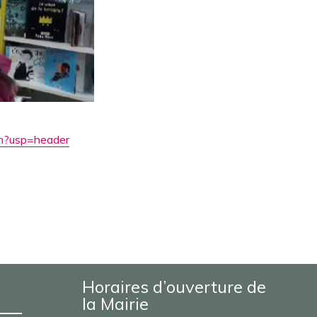
m?usp=header
Horaires d’ouverture de
la Mairie