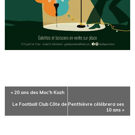
Navigation
«
20 ans des Moc’h Kozh
Évènement
Le Football Club Côte de Penthièvre célébrera ses
10 ans
»