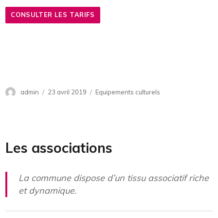
CONSULTER LES TARIFS
Auteur
admin
Publié
23 avril 2019
Catégories
Equipements culturels
le
Les associations
La commune dispose d’un tissu associatif riche
et dynamique.