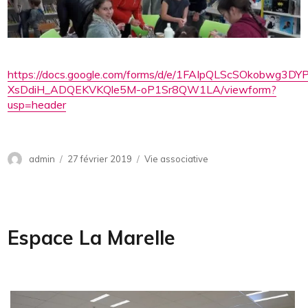
https://docs.google.com/forms/d/e/1FAIpQLScSOkobwg3D
XsDdiH_ADQEKVKQle5M-oP1Sr8QW1LA/viewform?
usp=header
Auteur
admin
Publié
27 février 2019
Catégories
Vie associative
le
Espace La Marelle