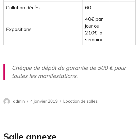
Collation décès
60
40€ par
jour ou
Expositions
210€ la
semaine
Chèque de dépôt de garantie de 500 € pour
toutes les manifestations.
Auteur
admin
Publié
4 janvier 2019
Catégories
Location de salles
le