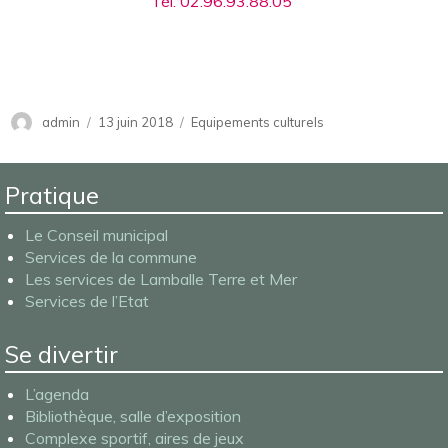
Tél. 02.96.93.88.05
Auteur
admin
Publié
13 juin 2018
Catégories
Equipements culturels
le
Pratique
Le Conseil municipal
Services de la commune
Les services de Lamballe Terre et Mer
Services de l’Etat
Se divertir
L’agenda
Bibliothèque, salle d’exposition