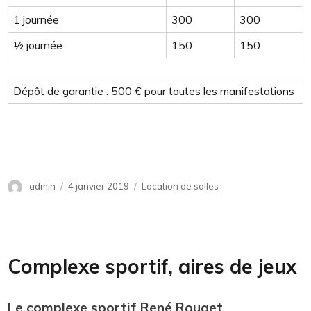
ENTREPRISES (en semaine)
1 journée
300
300
½ journée
150
150
Dépôt de garantie : 500 € pour toutes les manifestations
Auteur
admin
Publié
4 janvier 2019
Catégories
Location de salles
le
Complexe sportif, aires de jeux