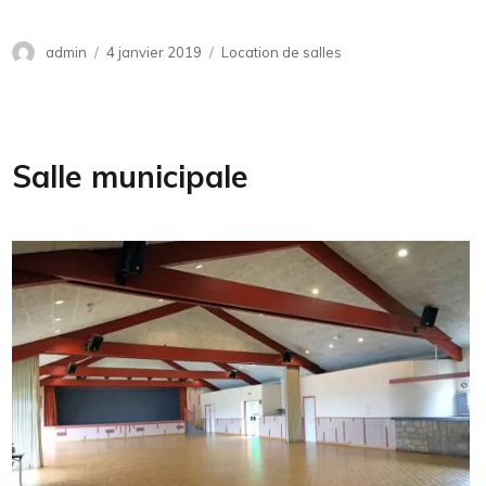
Auteur
admin
Publié
4 janvier 2019
Catégories
Location de salles
le
Salle municipale