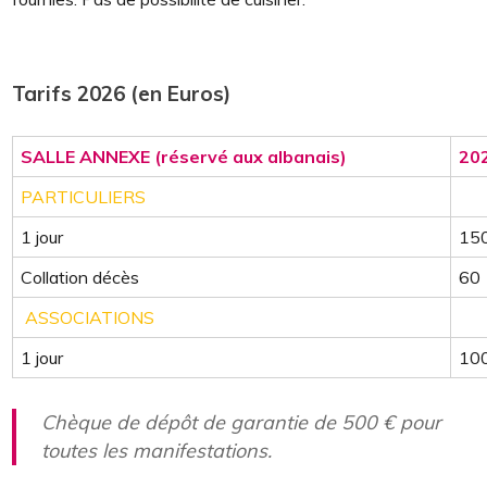
fournies. Pas de possibilité de cuisiner.
Tarifs 2026 (en Euros)
SALLE ANNEXE (réservé aux albanais)
20
PARTICULIERS
1 jour
15
Collation décès
60
ASSOCIATIONS
1 jour
10
Chèque de dépôt de garantie de 500 € pour
toutes les manifestations.